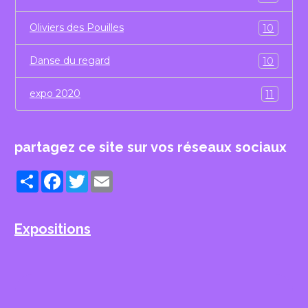
Oliviers des Pouilles
10
Danse du regard
10
expo 2020
11
partagez ce site sur vos réseaux sociaux
Partager
Facebook
Twitter
Email
Expositions
EXPO 2015 les Imaginaires de