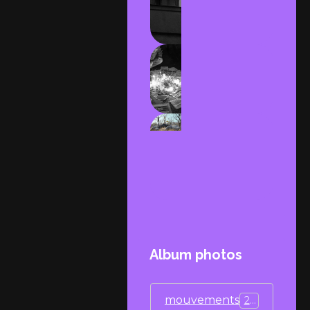
Le mur
de
berlin
Charlie
le 7
janvier
2015
les
éléphants
de Nazinga
Album photos
mouvements
25