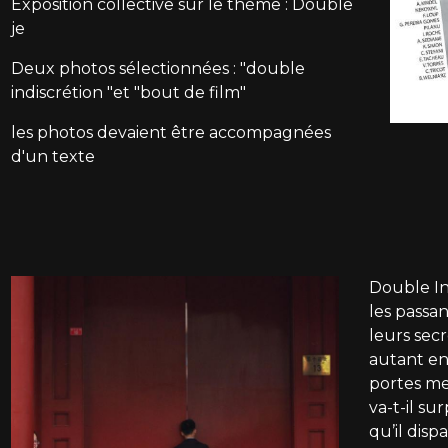
Exposition collective sur le thème : Double
je
Deux photos sélectionnées : "double
indiscrétion "et "bout de film"
les photos devaient être accompagnées
d'un texte
Double In
les passan
leurs secr
autant en
portes me
va-t-il su
qu’il disp