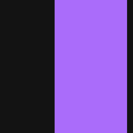
2015 les
Imaginaire
s Créteil
Visions
convergent
es
Californie
2005
La joie est
dans la vie
Démarche