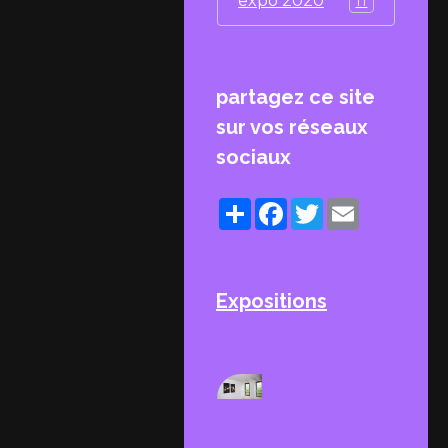
expo 2020
11
partagez ce site
sur vos réseaux
sociaux
Partager
Facebook
Twitter
Email
Expositions
EXPO 2015