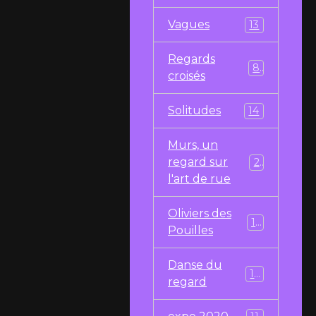
Vagues
13
Regards
8
croisés
Solitudes
14
Murs, un
regard sur
29
l'art de rue
Oliviers des
10
Pouilles
Danse du
10
regard