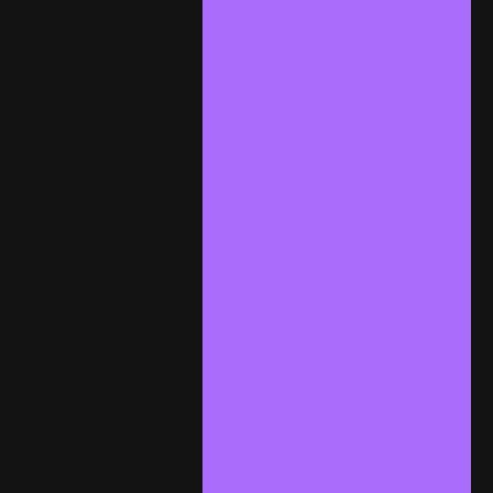
2025
Le Musée
Guggenhei
m de
Bilbao
Lac Ahémé
Bénin
carnet de
voyage :
Retour à
Ga
Architectur
e fine art