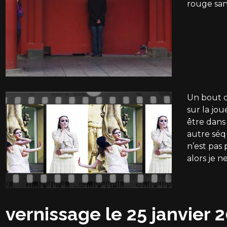
rouge san
Un bout de
sur la jou
être dans
autre séq
n’est pas p
alors je 
vernissage le 25 janvier 