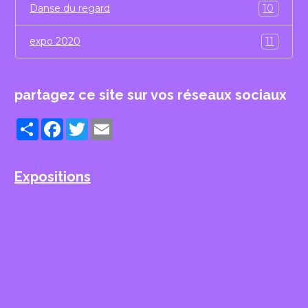
Danse du regard
10
expo 2020
11
partagez ce site sur vos réseaux sociaux
Partager
Facebook
Twitter
Email
Expositions
EXPO 2015 les Imaginaires de
Créteil