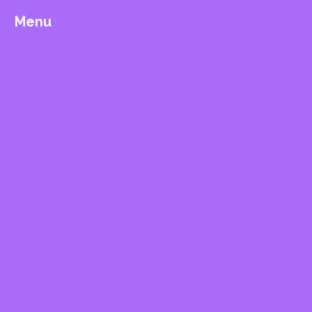
Menu
Démarche de création
photographique
Aux origines
Le mur de berlin
Charlie le 7 janvier 2015