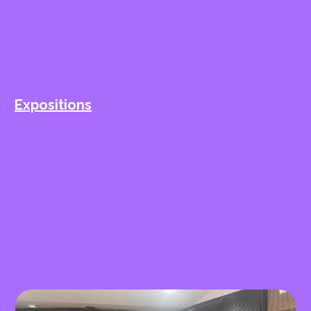
Carnet de voyage : Malaisie
Expositions
EXPO 2015 les Imaginaires de
Créteil
Expo 2016: Les Imaginaires de
Créteil 9ème édition du 24 mai
au 4 juin