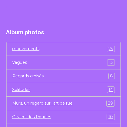
les éléphants de Nazinga
Album photos
mouvements
25
Vagues
13
Regards croisés
8
Solitudes
14
Murs, un regard sur l'art de rue
29
Oliviers des Pouilles
10