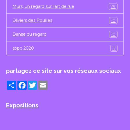
Murs, un regard sur l'art de rue
29
Oliviers des Pouilles
10
Danse du regard
10
expo 2020
11
partagez ce site sur vos réseaux sociaux
Partager
Facebook
Twitter
Email
Expositions